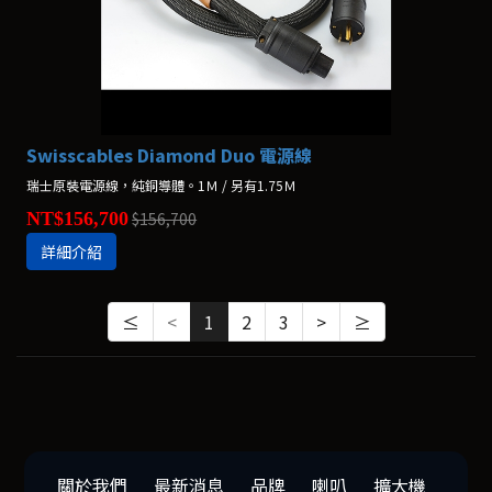
Swisscables Diamond Duo 電源線
瑞士原裝電源線，純銅導體。1Ｍ / 另有1.75Ｍ
NT$156,700
$156,700
詳細介紹
≤
<
1
2
3
>
≥
關於我們
最新消息
品牌
喇叭
擴大機