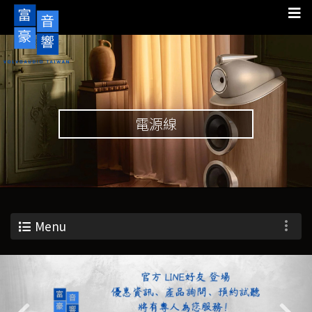
電源線
Menu
Previous
Nex