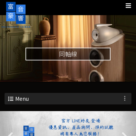
同軸線
Menu
Previous
Nex