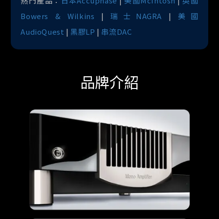
熱門產品：
日本Accuphase
|
美國McIntosh
|
英國
Bowers & Wilkins
|
瑞士NAGRA
|
美國
AudioQuest
|
黑膠LP
|
串流DAC
品牌介紹