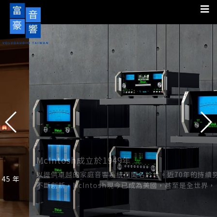
McIntosh成立於1949年
以提供卓越的家庭音響系統而聞名於世。近70年的持續努力與
不斷創新，McIntosh現今已成為美國，甚至是全世界， 最受
信賴與最成功的高級音響品牌。其黑色玻璃面板與標誌性的藍
色瓦特輸出表早已是全球公認Hi-End音響的象徵。