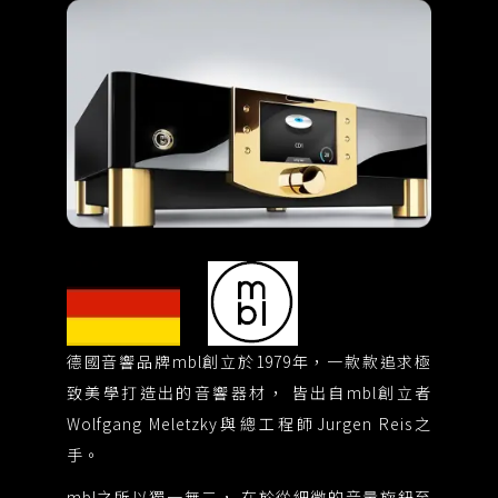
德國音響品牌mbl創立於1979年，一款款追求極
舉世
致美學打造出的音響器材， 皆出自mbl創立者
神
Wolfgang Meletzky與總工程師Jurgen Reis之
軀
手。
般
優
mbl之所以獨一無二， 在於從細微的音量旋鈕至