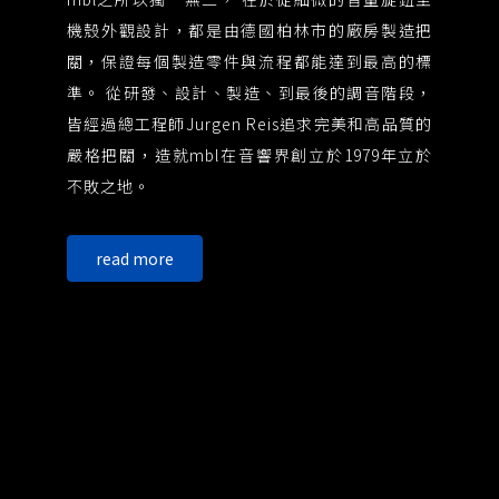
強
機殼外觀設計，都是由德國柏林市的廠房製造把
質
關，保證每個製造零件與流程都能達到最高的標
絲
準。 從研發、設計、製造、到最後的調音階段，
也是
皆經過總工程師Jurgen Reis追求完美和高品質的
中
嚴格把關，造就mbl在音響界創立於1979年立於
喇
不敗之地。
能
的
read more
讓