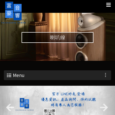
喇叭線
Menu
Previous
Nex