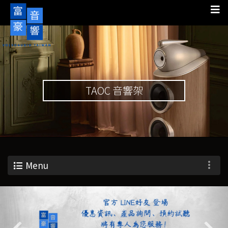
TAOC 音響架
Menu
Previous
Nex