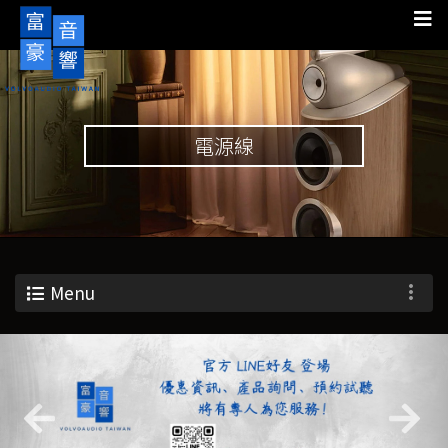
電源線
Menu
Previous
Nex