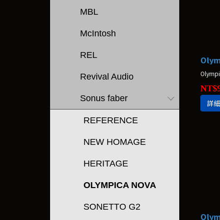
MBL
McIntosh
REL
Olym
Revival Audio
NT$9
Sonus faber
詳
REFERENCE
NEW HOMAGE
HERITAGE
OLYMPICA NOVA
SONETTO G2
Olym