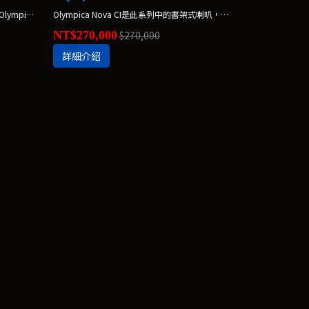
為了呈現自然的聲音表現，我們設計了Olympica Nova Center II完美搭配此系列最大型喇叭。 *不含腳架，腳架另購$37,000
Olympica Nova CI是此系列中的書架式喇叭，完美地呈現其精簡的設計，並設計用於使用於書架或腳架上。*不含腳架，腳架另購$37,000
NT$270,000
$270,000
詳細介紹