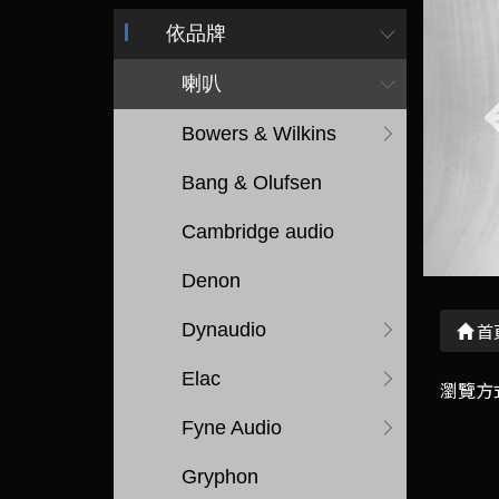
依品牌
喇叭
Bowers & Wilkins
Bang & Olufsen
Cambridge audio
Denon
Dynaudio
首
Elac
瀏覽方
Fyne Audio
Gryphon