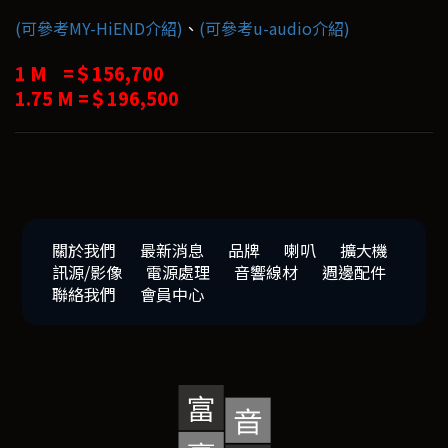
(可參考MY-HiEND介紹)
、
(可參考u-audio介紹)
1 M =＄156,700
1.75 M =＄196,500
關於我們
最新消息
品牌
喇叭
擴大機
訊源/影像
電源處理
音響線材
週邊配件
聯絡我們
會員中心