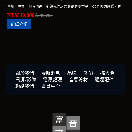
傳統、專業、與時俱進，引領我們走的更遠的基本款 不只是美的感受，也是推動我們持續向前的力量。 *不含腳架，腳架另購$90,000
NT$540,000
$540,000
詳細介紹
關於我們
最新消息
品牌
喇叭
擴大機
訊源/影像
電源處理
音響線材
週邊配件
聯絡我們
會員中心