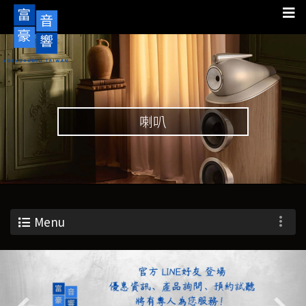
喇叭
Menu
Previous
Nex