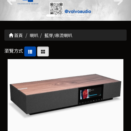
首頁
喇叭
藍芽/串流喇叭
瀏覽方式