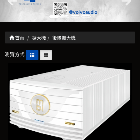
首頁
擴大機
後級擴大機
瀏覽方式