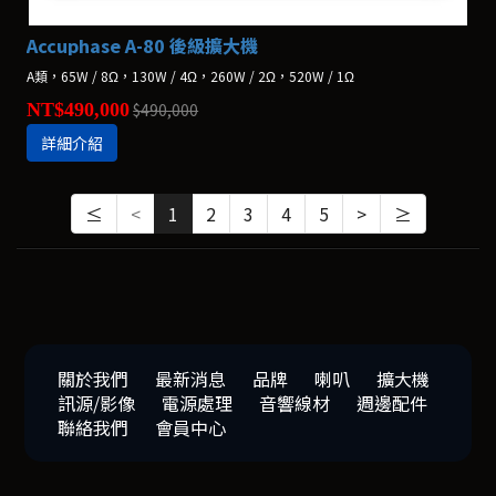
Accuphase A-80 後級擴大機
A類，65W / 8Ω，130W / 4Ω，260W / 2Ω，520W / 1Ω
NT$490,000
$490,000
詳細介紹
≤
<
1
2
3
4
5
>
≥
關於我們
最新消息
品牌
喇叭
擴大機
訊源/影像
電源處理
音響線材
週邊配件
聯絡我們
會員中心