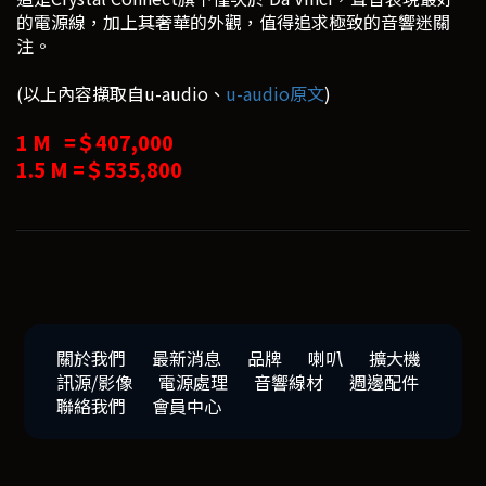
的電源線，加上其奢華的外觀，值得追求極致的音響迷關
注。
(以上內容擷取自u-audio、
u-audio原文
)
1 M =＄407,000
1.5 M =＄535,800
關於我們
最新消息
品牌
喇叭
擴大機
訊源/影像
電源處理
音響線材
週邊配件
聯絡我們
會員中心