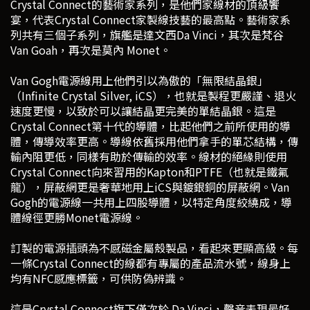
Crystal Connect的藝術家系列，是他們家線材的頂級饗
宴，代表Crystal Connect家製線技藝的最高點。藝術家系
列共有三個子系列，旗艦是達文西Da Vinci，其次是梵谷
Van Goah，再次是莫內 Monet。
Van Gogh電源線用上他們引以為傲的「無限結晶銀」
（Infinite Crystal Silver, iCS），也就是製程更嚴謹、退火
速度更慢，以致於可以讓結晶更完美的單結晶銀。這是
Crystal Connect第十代的導體，比起他們之前所使用的導
體，傳導效率更高。導線依舊採用他們拿手的單芯結構，傳
輸內阻更低，同樣有助於傳輸的效率。線材的絕緣則使用
Crystal Connect向來習用的Kapton和PTFE（也就是鐵氟
龍），屏蔽網更是奢華地用上iCS與鍍銀銅的屏蔽網。Van
Gogh的電源線一共用上四股導體，以特定角度絞繞成，導
體線徑更勝Monet電源線。
訂製的電源插頭為不感磁金屬殼製品，看起來更顯高級。每
一條Crystal Connect的線都有專屬的產品流水號，線身上
均有NFC感應標籤，可供防偽辨識。
這是Crystal Connect旗下僅次於 Da Vinci，聲音表現最好