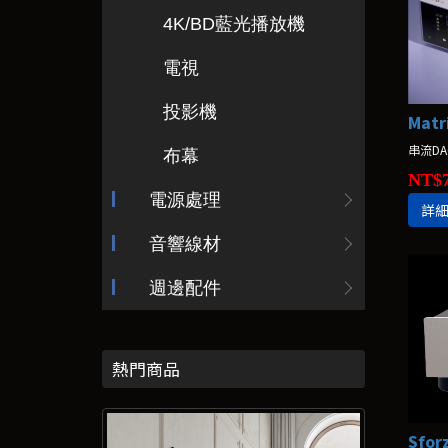
4K/BD藍光播放機
電視
投影機
Matr
串流DA
布幕
NT$7
電源處理
詳
音響線材
週邊配件
熱門商品
Sfor