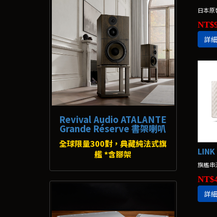
日本原裝
NT$9
詳
Revival Audio ATALANTE
Grande Réserve 書架喇叭
全球限量300對，典藏純法式旗
LIN
艦 *含腳架
旗艦串
NT$4
詳