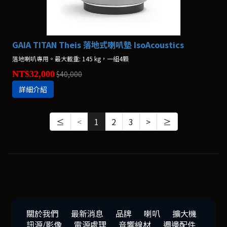
GAIA TITAN Theis 落地式喇叭墊 IsoAcoustics
落地喇叭專用。最大載重: 145 kg，一組4顆
NT$32,000
$40,000
詳細介紹
≤
<
1
2
3
>
≥
關於我們
最新消息
品牌
喇叭
擴大機
訊源/影像
電源處理
音響線材
週邊配件