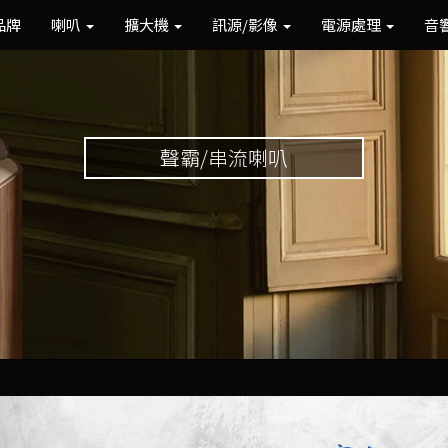
品牌
喇叭
擴大機
訊源/影像
電源處理
音
聲霸/串流喇叭
Previous