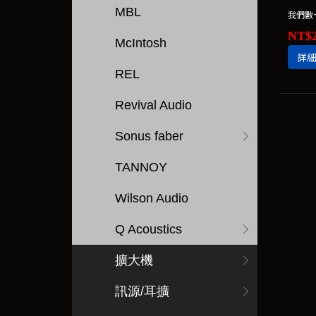
MBL
NT$2
McIntosh
詳
REL
Revival Audio
Sonus faber
TANNOY
Wilson Audio
Q Acoustics
擴大機
訊源/耳擴