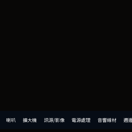
喇叭
擴大機
訊源/影像
電源處理
音響線材
週