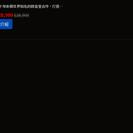
我們數十年來與世界知名的錄音室合作，打造出Dolby Atmos等級家庭劇院聲效的一體式喇叭，以優雅的設計與震撼人心的效果，建構出絕美的影音享受。
8,900
$28,900
細介紹