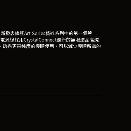
bles)最新發表旗艦Art Series藝術系列中的第一個等
內電源線採用CrystalConnect最新的無限結晶高純
的導體純度都更高，透過更高純度的導體使用，可以減少導體所需的