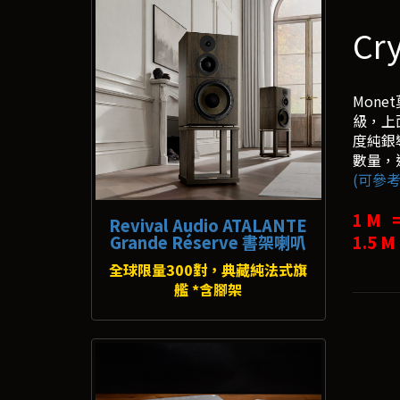
Cr
Monet
級，上面
度純銀導
數量，
(可參考
1 M 
Revival Audio ATALANTE
Grande Réserve 書架喇叭
1.5 M
全球限量300對，典藏純法式旗
艦 *含腳架