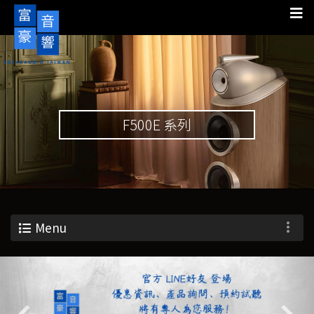
F500E 系列
Menu
Previous
Nex