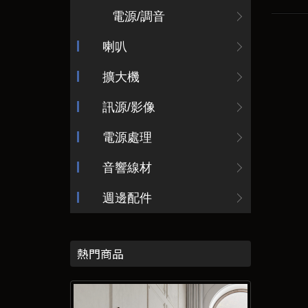
電源/調音
喇叭
擴大機
訊源/影像
電源處理
音響線材
週邊配件
熱門商品