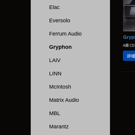
Elac
Eversolo
Ferrum Audio
Gryp
A類 C
Gryphon
詳
LAiV
LINN
McIntosh
Matrix Audio
MBL
Marantz