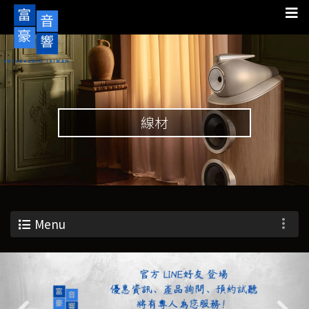
線材
Menu
Previous
Nex