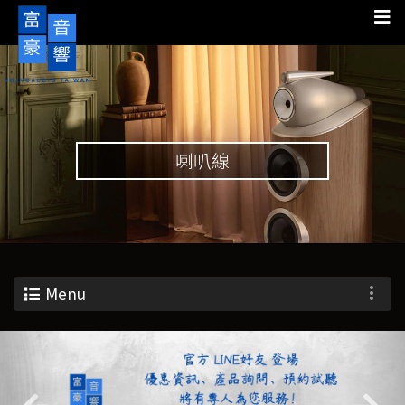
喇叭線
Menu
Previous
Nex