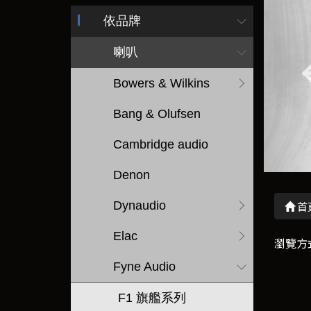
依品牌
喇叭
Bowers & Wilkins
Bang & Olufsen
Cambridge audio
Denon
Dynaudio
首
Elac
瀏覽方
Fyne Audio
F1 旗艦系列