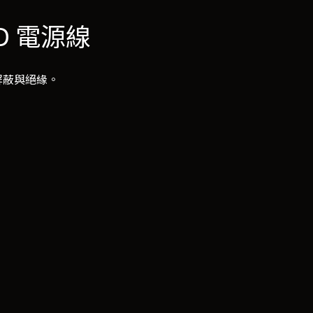
OND 電源線
、屏蔽與絕緣。