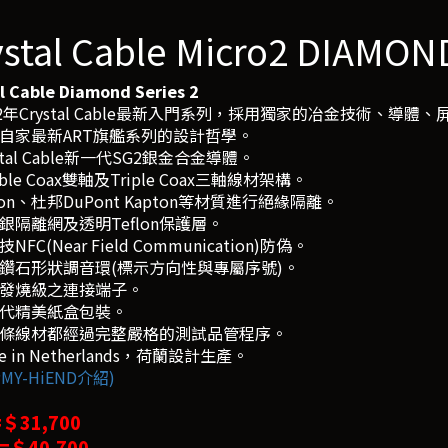
ystal Cable Micro2 DIAM
l Cable Diamond Series 2
22年Crystal Cable最新入門系列，採用獨家的冶金技術、導體
襲自家最新ART旗艦系列的設計哲學。
ystal Cable新一代SG2銀金合金導體。
ble Coax雙軸及Triple Coax三軸線材架構。
flon、杜邦DuPont Kapton等材質進行絕緣隔離。
銀隔離網及透明Teflon保護層。
NFC(Near Field Communication)防偽。
身鑽石形狀調音環(標示方向性與專屬序號)。
訂發燒級之連接端子。
一代精美紙盒包裝。
一條線材都經過完整嚴格的測試品管程序。
e in Netherlands，荷蘭設計生產。
MY-HiEND介紹)
=＄31,700
 =＄40,700