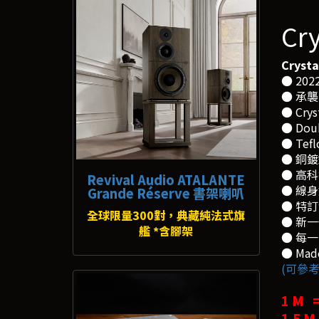
Cr
Crysta
● 20
● 承
● Cr
● Dou
● Te
● 銅鍍
● 高科技
Revival Audio ATALANTE
● 線
Grande Réserve 書架喇叭
● 特
全球限量300對，典藏純法式旗
● 新
艦 *含腳架
● 每
● Mad
(可參考
1 M 
1.5 M