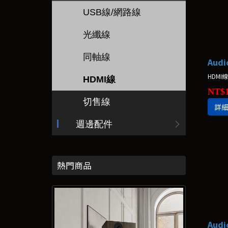
USB線/網路線
光纖線
同軸線
HDMI
HDMI線
NT$1
切售線
詳
週邊配件
熱門商品