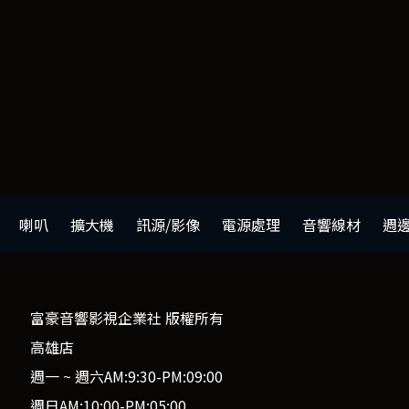
喇叭
擴大機
訊源/影像
電源處理
音響線材
週
富豪音響影視企業社 版權所有
高雄店
週一 ~ 週六AM:9:30-PM:09:00
週日AM:10:00-PM:05:00