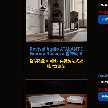
HDMI
NT$8
詳
Revival Audio ATALANTE
Grande Réserve 書架喇叭
全球限量300對，典藏純法式旗
艦 *含腳架
HDMI
NT$6
詳