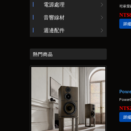
電源處理
可承受最
NT$8
音響線材
詳
週邊配件
熱門商品
NT$2
詳