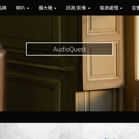
品牌
喇叭
擴大機
訊源/影像
電源處理
音
AudioQuest
Previous