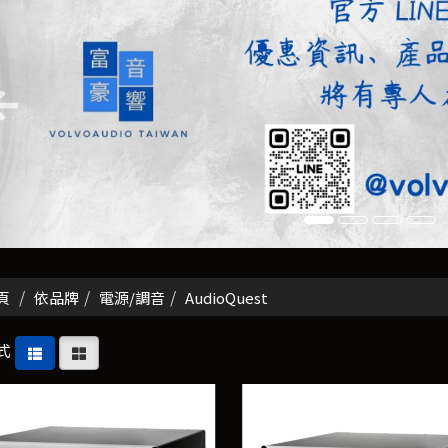
頁
依品牌
電源/調音
AudioQuest
式