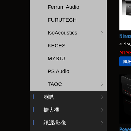
Ferrum Audio
FURUTECH
IsoAcoustics
Audio
KECES
NT$3
MYSTJ
詳
PS Audio
TAOC
喇叭
擴大機
訊源/影像