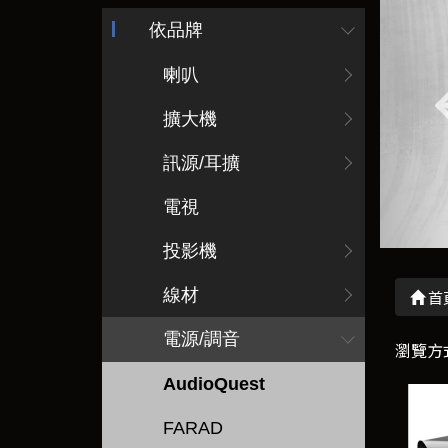
依品牌
喇叭
擴大機
訊源/耳擴
電視
投影機
線材
首
電源/調音
瀏覽方
AudioQuest
FARAD