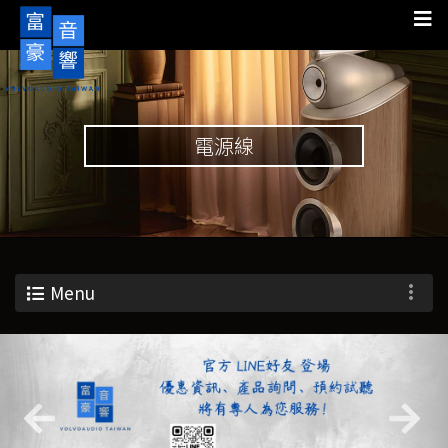
電源線
Menu
Previous
Nex