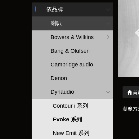
依品牌
喇叭
Bowers & Wilkins
Bang & Olufsen
Cambridge audio
Denon
Dynaudio
首
Contour i 系列
瀏覽方
Evoke 系列
New Emit 系列