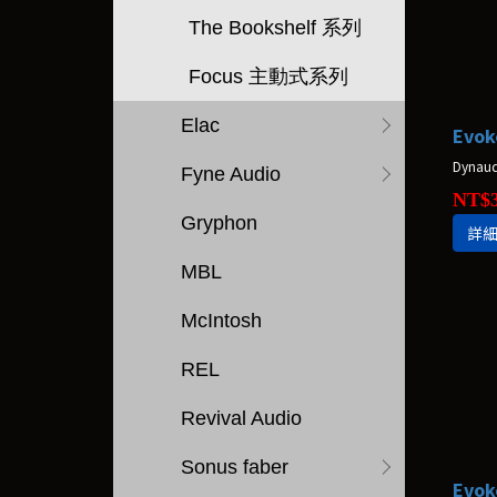
The Bookshelf 系列
Focus 主動式系列
Elac
Evok
Dynau
Fyne Audio
NT$3
Gryphon
詳
MBL
McIntosh
REL
Revival Audio
Sonus faber
Evok