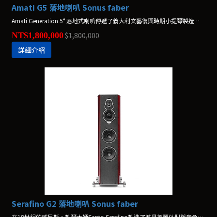
Amati G5 落地喇叭 Sonus faber
Amati Generation 5° 落地式喇叭傳遞了義大利文藝復興時期小提琴製造商Nicolo Amati的遠見才華，他深諳藝術表現形式和音樂功能之間的連結。新技術以令人驚嘆的細節傳達平衡的聲音，與Amati的高雅外型設計相互匹配。
NT$1,800,000
$1,800,000
詳細介紹
Serafino G2 落地喇叭 Sonus faber
在18世紀的威尼斯，製琴大師Santo Serafino製造了兼具美麗外型與音色的小提琴。與經典匹配，第二代Sonus faber Serafino喇叭結合了藝術性和卓越聲音。增強的技術打造出現場演出的感覺，提供原始和強大的聲音。