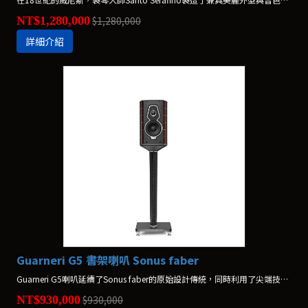
NT$1,280,000
$1,280,000
詳細介紹
Guarneri G5 書架喇叭 Sonus faber
Guarneri G5喇叭延續了Sonus faber的原始設計傳統，同時利用了尖端技術的力量。Guarneri G5喇叭配備了新的中低音喇叭，可減少共振並提供細膩的聲學細節。新的分頻器技術降低了底噪，並消除了背景噪聲，提供具有現場表演時間感和層次的三維聲音。
NT$930,000
$930,000