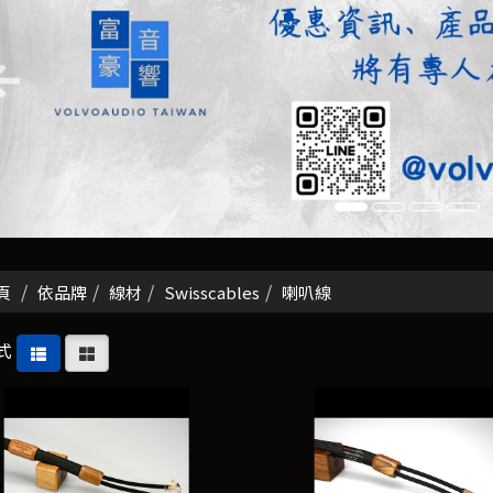
頁
依品牌
線材
Swisscables
喇叭線
式