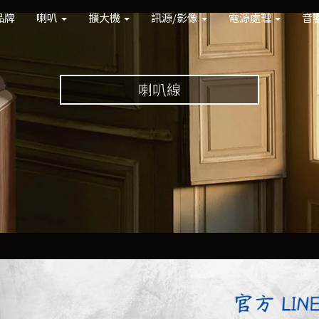
品牌
喇叭
擴大機
訊源/影像
電源處理
音
喇叭線
Previous