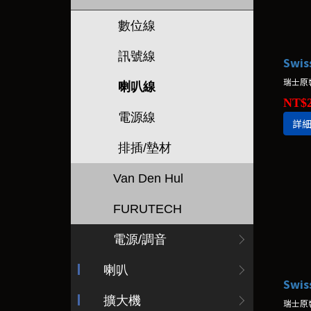
數位線
訊號線
Swis
瑞士原裝
喇叭線
NT$2
電源線
詳
排插/墊材
Van Den Hul
FURUTECH
電源/調音
喇叭
擴大機
瑞士原裝