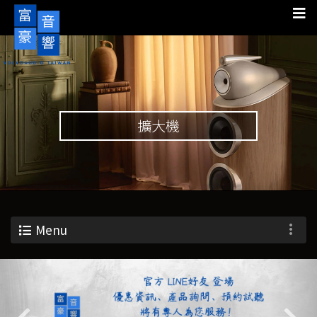
擴大機
Menu
Previous
Nex