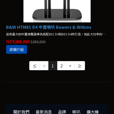
B&W HTM81 D4 中置喇叭 Bowers & Wilkins
這款最大的中置揚聲器專為搭配801 D4和802 D4所打造。如此大功率的表現擁有更廣闊的音場與更具延伸性的中音擴散，與卓越的同系列產品相得益彰。*不含腳架，腳架另購$40,000
NT$380,000
$380,000
詳細介紹
≤
<
1
2
>
≥
關於我們
最新消息
品牌
喇叭
擴大機