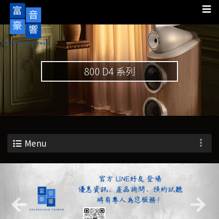
800 D4 系列
Menu
Previous
Nex