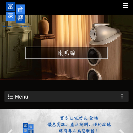
喇叭線
Menu
Previous
Nex