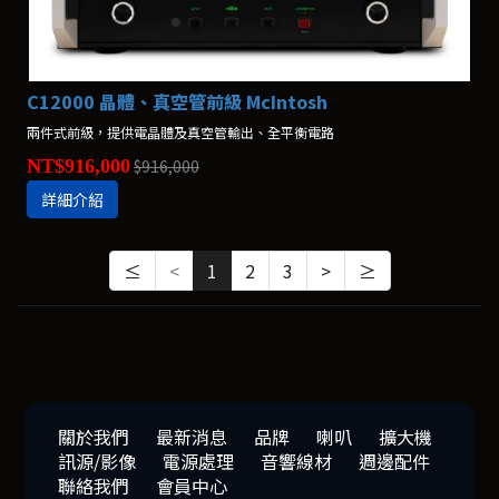
C12000 晶體、真空管前級 McIntosh
兩件式前級，提供電晶體及真空管輸出、全平衡電路
NT$916,000
$916,000
詳細介紹
≤
<
1
2
3
>
≥
關於我們
最新消息
品牌
喇叭
擴大機
訊源/影像
電源處理
音響線材
週邊配件
聯絡我們
會員中心