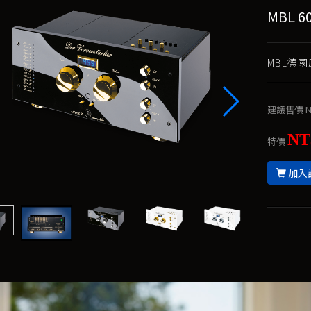
MBL 
MBL德
建議售價
N
NT
特價
加入