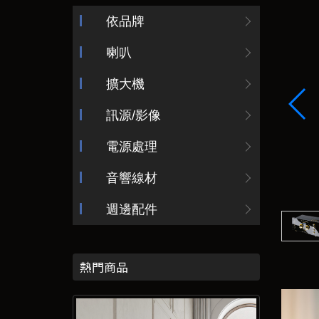
依品牌
喇叭
擴大機
訊源/影像
電源處理
音響線材
週邊配件
熱門商品