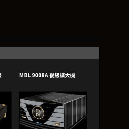
盤
MBL 9008A 後級擴大機