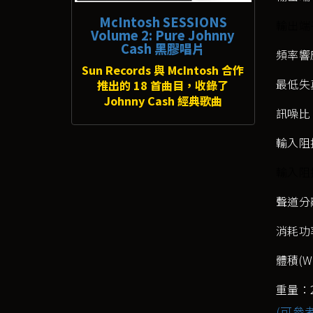
McIntosh SESSIONS
輸出端
Volume 2: Pure Johnny
Cash 黑膠唱片
頻率響應
Sun Records 與 McIntosh 合作
最低失真
推出的 18 首曲目，收錄了
Johnny Cash 經典歌曲
訊噪比：1
輸入阻抗：
輸入阻
聲道分離
消耗功率
體積(W 
重量：2
(可參考