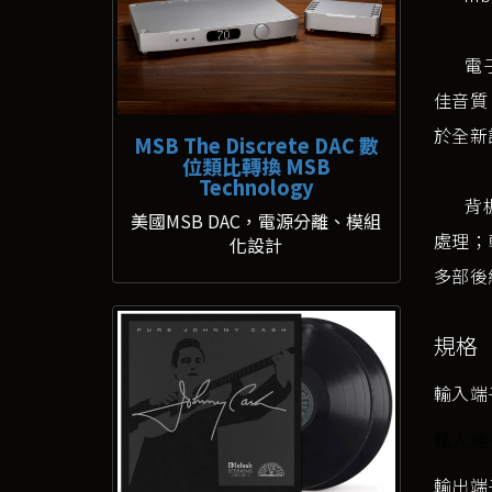
電子線
佳音質
於全新
MSB The Discrete DAC 數
位類比轉換 MSB
Technology
背板輸
美國MSB DAC，電源分離、模組
處理；
化設計
多部後
規格
輸入端子：
輸入端
輸出端子