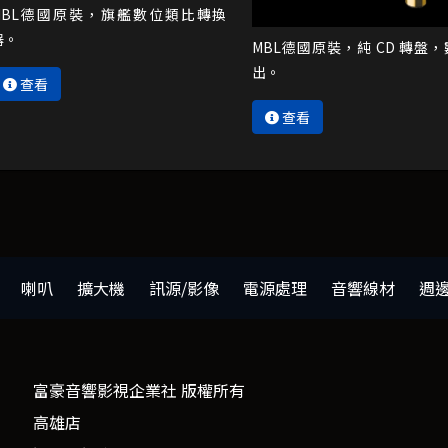
MBL德國原裝，旗艦數位類比轉換
器。
MBL德國原裝，純 CD 轉盤
出。
查看
查看
喇叭
擴大機
訊源/影像
電源處理
音響線材
週
富豪音響影視企業社 版權所有
高雄店