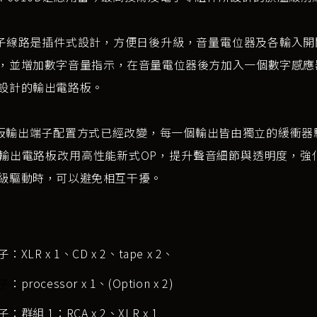
路是插件式設計，方便日後升級，音量電位器及各輸入開關
，並增加數字音量指示，在音量電位器後方加入一個數字感應
設計的輸出電路板。
出端子配置方式已經改變，每一個輸出皆由獨立的緩衝器
輸出電路板改用高性能新式OP，提升聲音細節與透明度，強
級驅動時，可以避免相互干擾。
XLR x 1、CD x 2、tape x 2、
子
：processor x 1、(Option x 2)
：群組 1：RCA x 2、XLR x 1