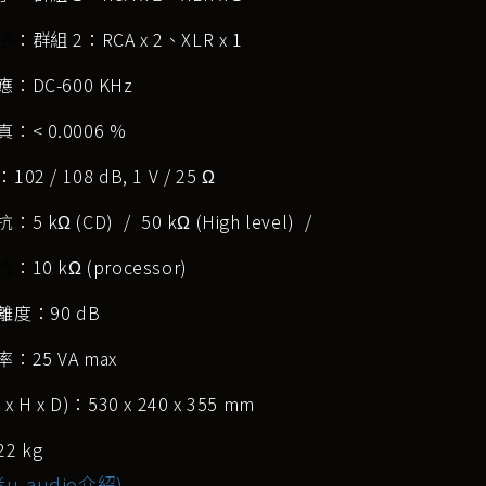
子
：群組 2：RCA x 2、XLR x 1
：DC-600 KHz
：< 0.0006 %
02 / 108 dB, 1 V / 25 Ω
5 kΩ (CD) / 50 kΩ (High level) /
抗
：10 kΩ (processor)
度：90 dB
：25 VA max
x H x D)：530 x 240 x 355 mm
2 kg
u-audio介紹)