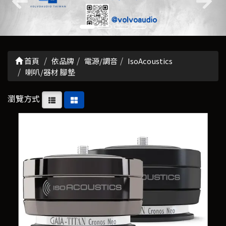
首頁
依品牌
電源/調音
IsoAcoustics
喇叭/器材 腳墊
瀏覽方式