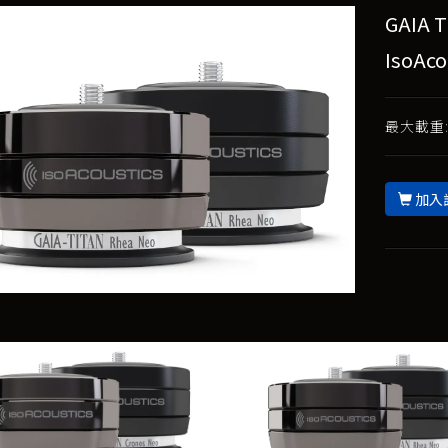
GAIA 
IsoAco
最大載重:
加入