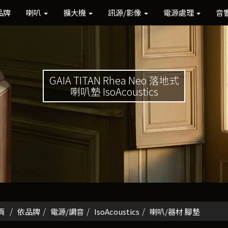
品牌
喇叭
擴大機
訊源/影像
電源處理
音
GAIA TITAN Rhea Neo 落地式
喇叭墊 IsoAcoustics
頁
依品牌
電源/調音
IsoAcoustics
喇叭/器材 腳墊