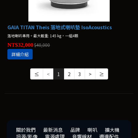
GAIA TITAN Theis 落地式喇叭墊 IsoAcoustics
落地喇叭專用。最大載重: 145 kg，一組4顆
NT$32,000
$40,000
詳細介紹
≤
<
1
2
3
>
≥
關於我們
最新消息
品牌
喇叭
擴大機
訊源/影像
電源處理
音響線材
週邊配件