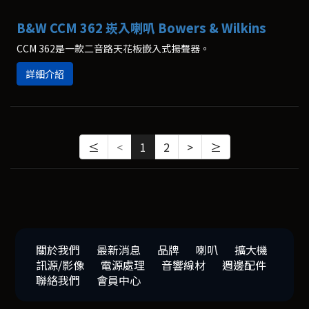
B&W CCM 362 崁入喇叭 Bowers & Wilkins
CCM 362是一款二音路天花板嵌入式揚聲器。
詳細介紹
≤
<
1
2
>
≥
關於我們
最新消息
品牌
喇叭
擴大機
訊源/影像
電源處理
音響線材
週邊配件
聯絡我們
會員中心