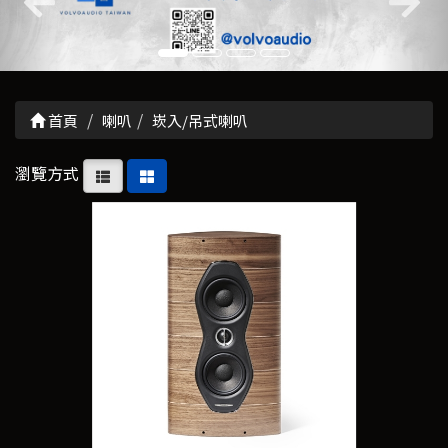
首頁
喇叭
崁入/吊式喇叭
瀏覽方式