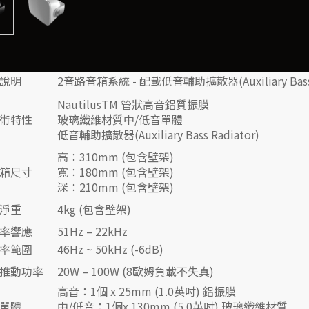
說明
2音路音箱系統 - 配載低音輔助擴散器(Auxiliary Bass R
NautilusTM 管狀高音鋁質振膜
術特性
玻璃纖維材質中/低音單體
低音輔助擴散器(Auxiliary Bass Radiator)
高：310mm (包含壁架)
箱尺寸
寬：180mm (包含壁架)
深：210mm (包含壁架)
淨重
4kg (包含壁架)
率響應
51Hz – 22kHz
率範圍
46Hz ~ 50kHz (-6dB)
推動功率
20W – 100W (8歐姆負載不失真)
高音：1個 x 25mm (1.0英吋) 鋁振膜
單體
中/低音：1個x 130mm (5.0英吋) 玻璃纖維材質