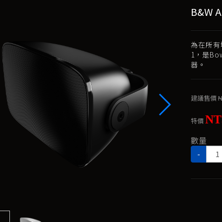
B&W A
為在所有
1，是Bo
器。
建議售價
N
NT
特價
數量
-