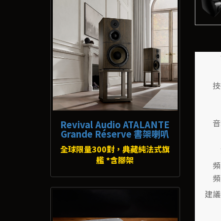
技
音
Revival Audio ATALANTE
Grande Réserve 書架喇叭
全球限量300對，典藏純法式旗
艦 *含腳架
頻
頻
建議