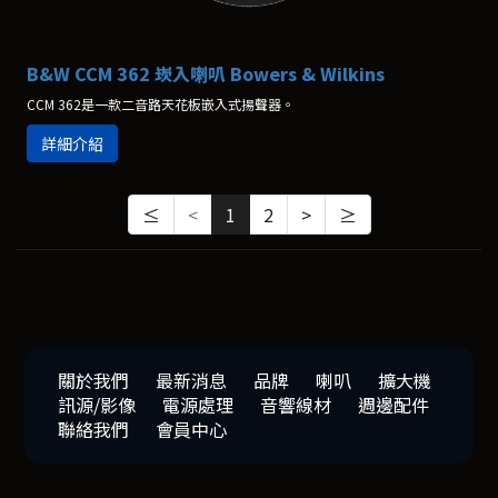
B&W CCM 362 崁入喇叭 Bowers & Wilkins
CCM 362是一款二音路天花板嵌入式揚聲器。
詳細介紹
≤
<
1
2
>
≥
關於我們
最新消息
品牌
喇叭
擴大機
訊源/影像
電源處理
音響線材
週邊配件
聯絡我們
會員中心