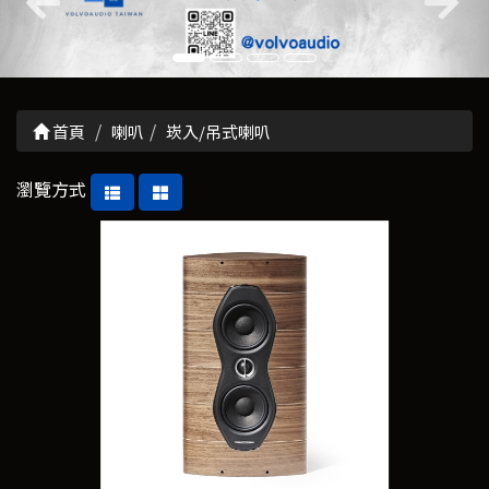
首頁
喇叭
崁入/吊式喇叭
瀏覽方式