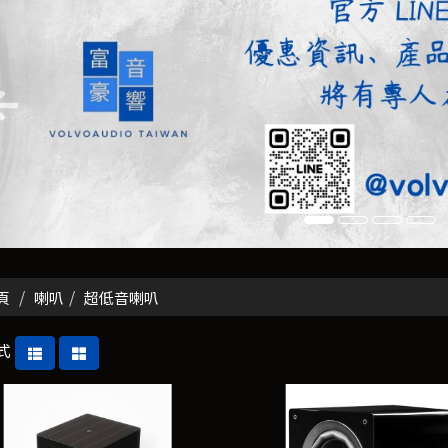
頁
喇叭
超低音喇叭
式