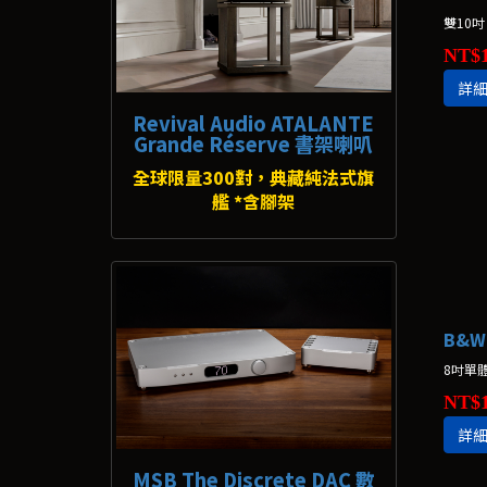
雙10吋
NT$1
詳
Revival Audio ATALANTE
Grande Réserve 書架喇叭
全球限量300對，典藏純法式旗
艦 *含腳架
8吋單體
NT$1
詳
MSB The Discrete DAC 數