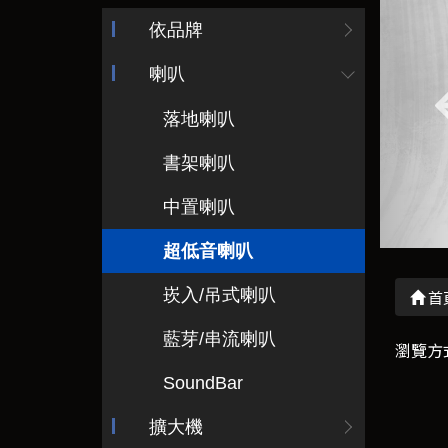
依品牌
喇叭
落地喇叭
書架喇叭
中置喇叭
超低音喇叭
崁入/吊式喇叭
首
藍芽/串流喇叭
瀏覽方
SoundBar
擴大機