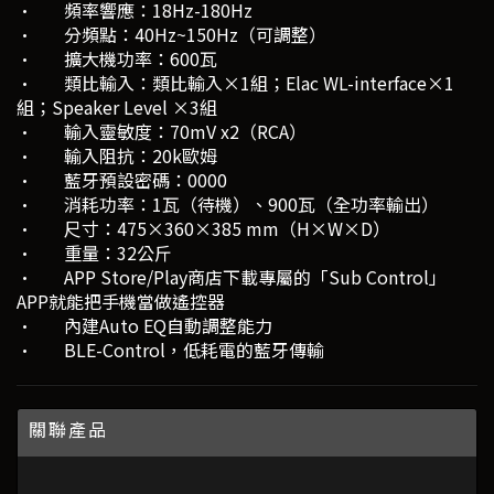
· 頻率響應：18Hz-180Hz
· 分頻點：40Hz~150Hz（可調整）
· 擴大機功率：600瓦
· 類比輸入：類比輸入×1組；Elac WL-interface×1
組；Speaker Level ×3組
· 輸入靈敏度：70mV x2（RCA）
· 輸入阻抗：20k歐姆
· 藍牙預設密碼：0000
· 消耗功率：1瓦（待機）、900瓦（全功率輸出）
· 尺寸：475×360×385 mm（H×W×D）
· 重量：32公斤
· APP Store/Play商店下載專屬的「Sub Control」
APP就能把手機當做遙控器
· 內建Auto EQ自動調整能力
· BLE-Control，低耗電的藍牙傳輸
關聯產品