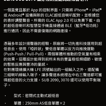
一個直覺且基於 App 的控制界面。只需將 iPhone®，iPad®
或 Android® 設備與新的 ELAC超低音喇叭配對，並根據您
的喜好調整聲音。所需的 ELAC App 2.0 可以免費下載。由
於超低音喇叭和智慧型手機直接通過 BLE（藍牙®低功耗）
進行通訊，因此不需要復雜的網路連接。
憑藉多年設計揚聲器的經驗，原廠將一切先進科技運用到超
低音去，使用「啞鈴狀」雙低音單體以反方向推挽運動
(Push-Push / Pull-Pull)，兩個單體所推動的空氣量有相乘
的效果。這種設計能得到前所未有的豐富極低頻細節、敏捷
的暫態反應與豐沛的量感。
在對應環繞擴大機 LFE 訊號輸出的一組輸入之外，還配備
三組喇叭線輸入端子，讓多聲道系統裡左中右三聲道都可獲
得超低音的火力支援，SUB 2090, 3070 還可以使用平衡端
子。
· 型式：密閉式主動式超低音
· 單體：250mm AS低音單體×2