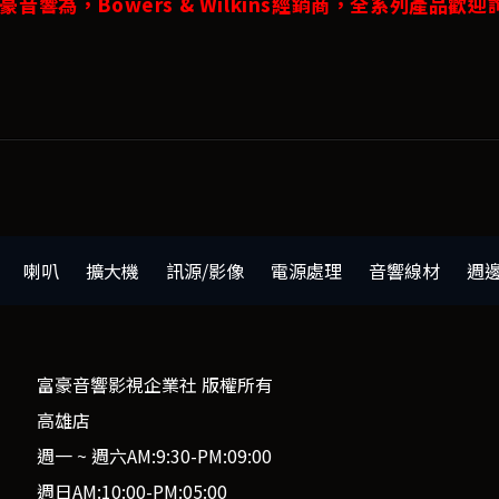
豪音響為，Bowers & Wilkins經銷商，全系列產品歡迎
喇叭
擴大機
訊源/影像
電源處理
音響線材
週
富豪音響影視企業社 版權所有
高雄店
週一 ~ 週六AM:9:30-PM:09:00
週日AM:10:00-PM:05:00