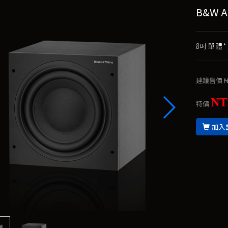
B&W A
8吋單體*1
建議售價
N
NT
特價
加入