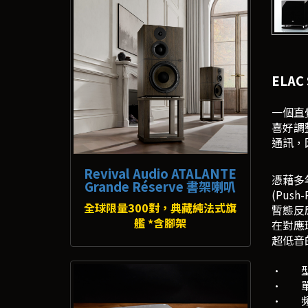
ELA
一個直覺
喜好調
通訊，
Revival Audio ATALANTE
憑藉多
Grande Réserve 書架喇叭
(Pus
全球限量300對，典藏純法式旗
暫態反
艦 *含腳架
在對應
超低音的
· 型
· 單
· 頻率