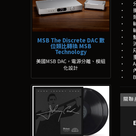
· 分
· 擴
· 類比
· 輸入
· 輸
· 藍
MSB The Discrete DAC 數
· 消
位類比轉換 MSB
· 尺寸
Technology
· 重
美國MSB DAC，電源分離、模組
· AP
化設計
· 內
· BL
關聯