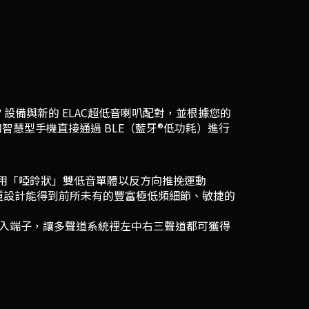
oid® 設備與新的 ELAC超低音喇叭配對，並根據您的
叭和智慧型手機直接通過 BLE（藍牙®低功耗）進行
用「啞鈴狀」雙低音單體以反方向推挽運動
的效果。這種設計能得到前所未有的豐富極低頻細節、敏捷的
輸入端子，讓多聲道系統裡左中右三聲道都可獲得