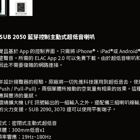
C SUB 2050 藍芽控制主動式超低音喇叭
且基於 App 的控制界面。只需將 iPhone®，iPad®或 Andr
整聲音。所需的 ELAC App 2.0 可以免費下載。由於超低音喇
因此不需要復雜的網路連接。
年設計揚聲器的經驗，原廠將一切先進科技運用到超低音去，使
h-Push / Pull-Pull)，兩個單體所推動的空氣量有相乘
應與豐沛的量感。
環繞擴大機 LFE 訊號輸出的一組輸入之外，還配備三組喇叭線
火力支援，SUB 2090, 3070 還可以使用平衡端子。
式：密閉式主動式超低音
體：300mm低音x1
響應：19Hz~180Hz