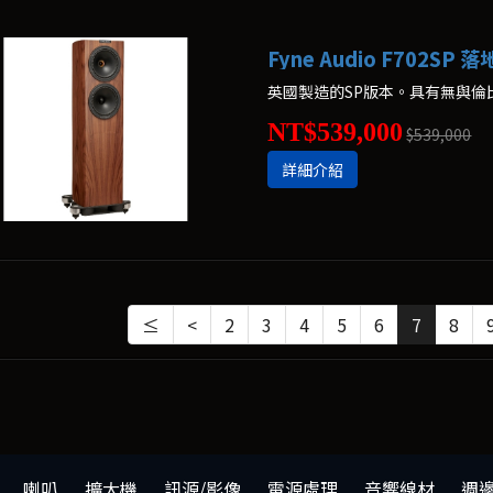
Fyne Audio F702SP 
NT$539,000
$539,000
詳細介紹
≤
<
2
3
4
5
6
7
8
喇叭
擴大機
訊源/影像
電源處理
音響線材
週