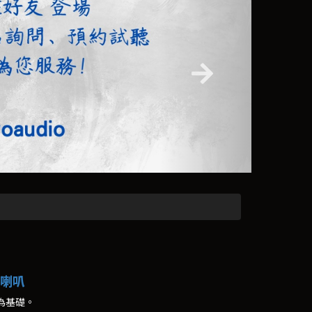
落地喇叭
0為基礎。