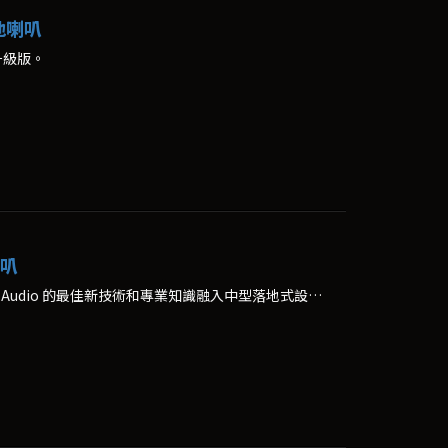
落地喇叭
 的升級版。
喇叭
這款優雅的現代揚聲器，將 Fyne Audio 的最佳新技術和專業知識融入中型落地式設計中。F703 在英國製造。