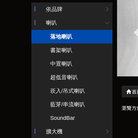
依品牌
喇叭
落地喇叭
書架喇叭
中置喇叭
超低音喇叭
崁入/吊式喇叭
首
藍芽/串流喇叭
瀏覽方
SoundBar
擴大機