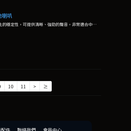
落地喇叭
英國製造的SP版本。具有無與倫比的穩定性，可提供清晰、強勁的聲音，非常適合中型到大型房間。
9
10
11
>
≥
邊配件
聯絡我們
會員中心