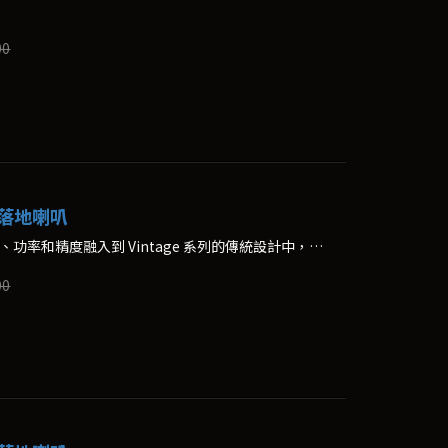
00
12 落地喇叭
Vintage 12 將F1-12S的所有規模、功率和精度融入到 Vintage 系列的傳統設計中，無論是觀看還是聆聽都令人驚嘆。
00