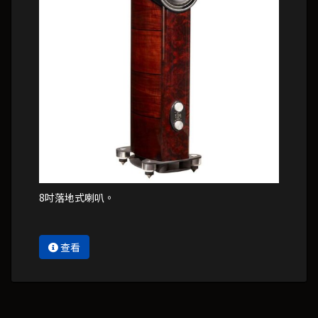
8吋落地式喇叭。
查看