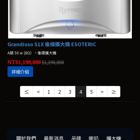
Grandioso S1X 後級擴大機 ESOTERIC
A類 50 w (8Ω），後級擴大機
NT$1,190,000
$1,190,000
詳細介紹
≤
<
1
2
3
4
5
>
≥
關於我們
最新消息
品牌
喇叭
擴大機