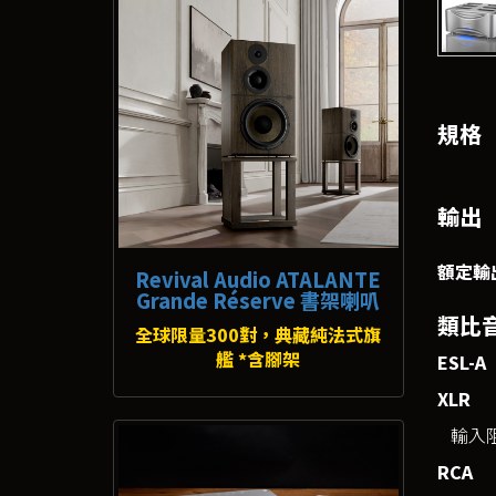
規格
輸出
額定輸
Revival Audio ATALANTE
Grande Réserve 書架喇叭
類比
全球限量300對，典藏純法式旗
艦 *含腳架
ESL-A
XLR
輸入
RCA