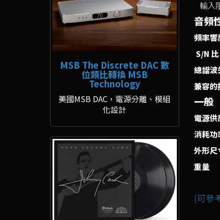
輸入
音頻
頻率響
S/N 比
MSB The Discrete DAC 數
總諧波
位類比轉換 MSB
Technology
兼容的
美國MSB DAC，電源分離、模組
一般
化設計
電源供
消耗功
外形尺寸
重量
(可參考