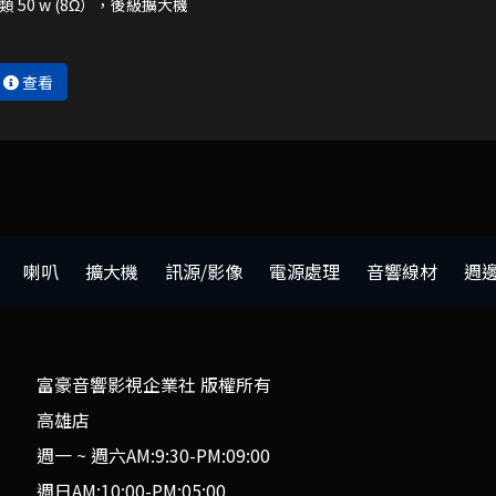
A類 50 w (8Ω），後級擴大機
查看
喇叭
擴大機
訊源/影像
電源處理
音響線材
週
富豪音響影視企業社 版權所有
高雄店
週一 ~ 週六AM:9:30-PM:09:00
週日AM:10:00-PM:05:00