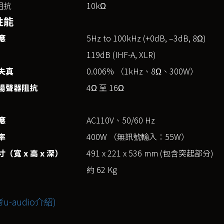
阻抗
10kΩ
性能
應
5Hz to 100kHz (+0dB, –3dB, 8Ω)
119dB (IHF-A, XLR)
失真
0.006% （1kHz、8Ω、300W）
揚聲器阻抗
4Ω 至 16Ω
應
AC110V、50/60 Hz
率
400W （無訊號輸入：55W）
（寬 x 高 x 深）
491 x 221 x 536 mm (包含突起部分)
約 62 Kg
u-audio介紹)