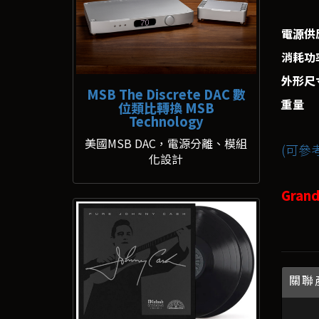
電源供
消耗功
外形尺寸
MSB The Discrete DAC 數
重量
位類比轉換 MSB
Technology
美國MSB DAC，電源分離、模組
(可參考
化設計
Gran
關聯