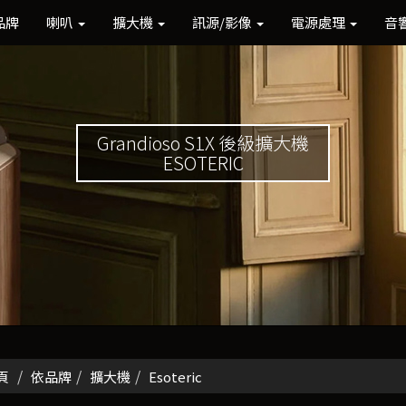
品牌
喇叭
擴大機
訊源/影像
電源處理
音
Grandioso S1X 後級擴大機
ESOTERIC
頁
依品牌
擴大機
Esoteric