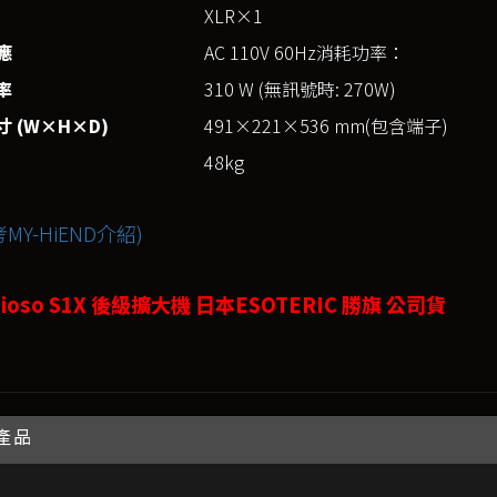
XLR×1
應
AC 110V 60Hz消耗功率：
率
310 W (無訊號時: 270W)
 (W
×
H
×D)
491×221×536 mm(包含端子)
48kg
MY-HiEND介紹)
dioso S1X 後級擴大機 日本ESOTERIC 勝旗 公司貨
產品