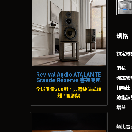
規格
額定輸
阻抗
Revival Audio ATALANTE
頻率響
Grande Réserve 書架喇叭
訊噪比（
全球限量300對，典藏純法式旗
艦 *含腳架
總諧波
增益
類比音