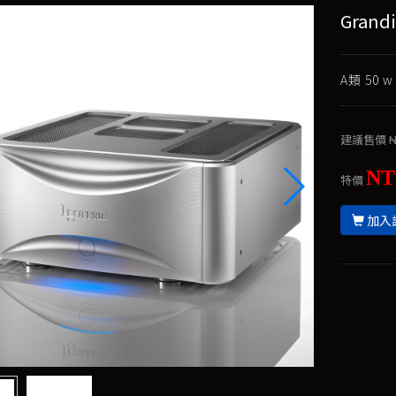
Grand
A類 50
建議售價
N
NT
特價
加入